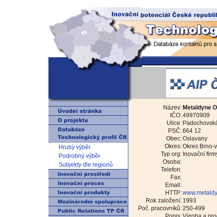
Název:
Metaldyne Os
IČO:
49970909
Ulice:
Padochovská
PSČ:
664 12
Obec:
Oslavany
Okres:
Okres Brno-
Hrubý výběr
Typ org:
Inovační firm
Podrobný výběr
Osoba:
Subjekty dle regionů
Telefon:
Fax:
Email:
HTTP:
www.metaldy
Rok založení:
1993
Poč. pracovníků:
250-499
Popis:
Výroba a pro