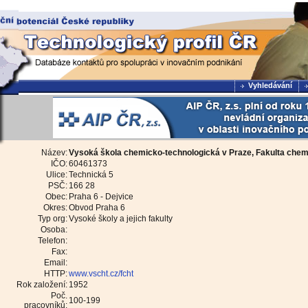
Vyhledávání
Název:
Vysoká škola chemicko-technologická v Praze, Fakulta chem
IČO:
60461373
Ulice:
Technická 5
PSČ:
166 28
Obec:
Praha 6 - Dejvice
Okres:
Obvod Praha 6
Typ org:
Vysoké školy a jejich fakulty
Osoba:
Telefon:
Fax:
Email:
HTTP:
www.vscht.cz/fcht
Rok založení:
1952
Poč.
100-199
pracovníků: