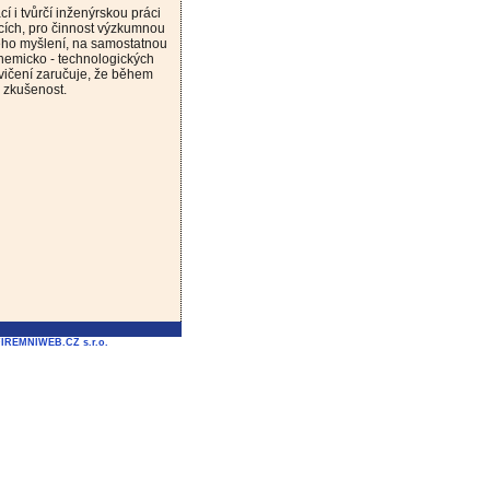
 i tvůrčí inženýrskou práci
cích, pro činnost výzkumnou
kého myšlení, na samostatnou
chemicko - technologických
vičení zaručuje, že během
a zkušenost.
FIREMNIWEB.CZ s.r.o.