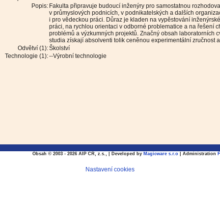
Popis:
Fakulta připravuje budoucí inženýry pro samostatnou rozhodovací
v průmyslových podnicích, v podnikatelských a dalších organiza
i pro vědeckou práci. Důraz je kladen na vypěstování inženýrs
práci, na rychlou orientaci v odborné problematice a na řešení 
problémů a výzkumných projektů. Značný obsah laboratorních c
studia získají absolventi tolik ceněnou experimentální zručnost 
Odvětví (1):
Školství
Technologie (1):
--Výrobní technologie
Obsah © 2003 - 2026 AIP CR, z.s., | Developed by
Magicware s.r.o
| Administration
Nastavení cookies