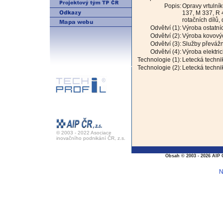
Popis:
Opravy vrtulník
137, M 337, R 
rotačních dílů,
Odvětví (1):
Výroba ostatní
Odvětví (2):
Výroba kovovýc
Odvětví (3):
Služby převážn
Odvětví (4):
Výroba elektric
Technologie (1):
Letecká techni
Technologie (2):
Letecká techni
© 2003 - 2022 Asociace
inovačního podnikání ČR, z.s.
Obsah © 2003 - 2026 AIP 
N