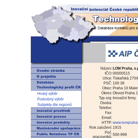
Název:
LOM Praha, s.
IČO:
00000515
Ulice:
Tiskařská 270/
PSČ:
100 38
Obec:
Praha 10 Male
Okres:
Obvod Praha 
Hrubý výběr
Typ org:
Inovační firmy
Podrobný výběr
Osoba:
Subjekty dle regionů
Telefon:
Fax:
Email:
HTTP:
www.lompraha
Rok založení:
1915
Poč.
500-999
pracovníků: