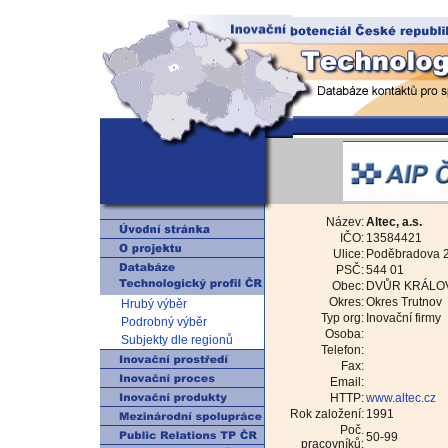
Název:
Altec, a.s.
IČO:
13584421
Ulice:
Poděbradova 
PSČ:
544 01
Obec:
DVŮR KRÁLOV
Okres:
Okres Trutnov
Hrubý výběr
Typ org:
Inovační firmy
Podrobný výběr
Osoba:
Subjekty dle regionů
Telefon:
Fax:
Email:
HTTP:
www.altec.cz
Rok založení:
1991
Poč.
50-99
pracovníků: