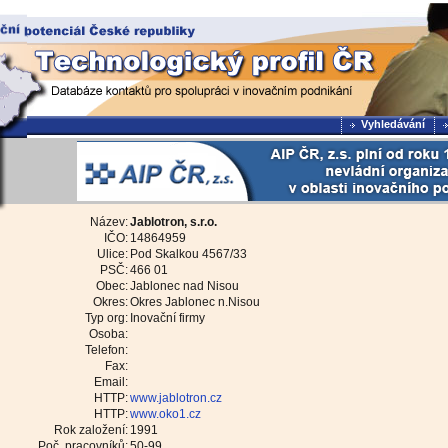
Vyhledávání
Název:
Jablotron, s.r.o.
IČO:
14864959
Ulice:
Pod Skalkou 4567/33
PSČ:
466 01
Obec:
Jablonec nad Nisou
Okres:
Okres Jablonec n.Nisou
Typ org:
Inovační firmy
Osoba:
Telefon:
Fax:
Email:
HTTP:
www.jablotron.cz
HTTP:
www.oko1.cz
Rok založení:
1991
Poč. pracovníků:
50-99