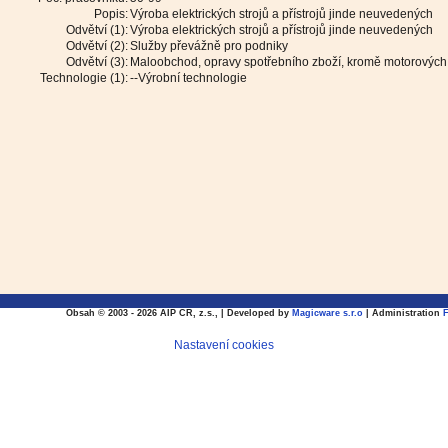
Popis:
Výroba elektrických strojů a přístrojů jinde neuvedených
Odvětví (1):
Výroba elektrických strojů a přístrojů jinde neuvedených
Odvětví (2):
Služby převážně pro podniky
Odvětví (3):
Maloobchod, opravy spotřebního zboží, kromě motorových
Technologie (1):
--Výrobní technologie
Obsah © 2003 - 2026 AIP CR, z.s., | Developed by
Magicware s.r.o
| Administration
Nastavení cookies