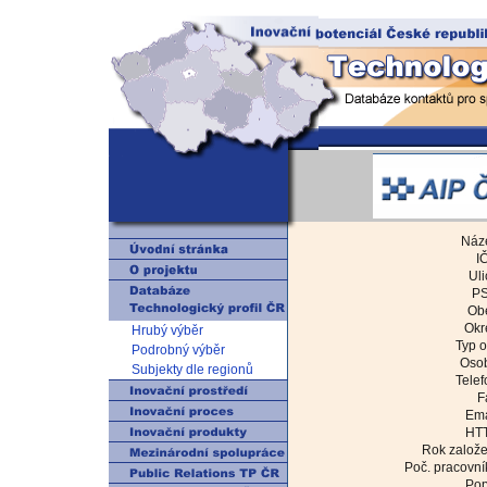
Náz
I
Uli
PS
Ob
Okr
Hrubý výběr
Typ o
Podrobný výběr
Oso
Subjekty dle regionů
Telef
F
Ema
HT
Rok založe
Poč. pracovní
Pop