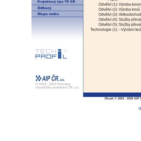
Odvětví (1):
Výroba kovov
Odvětví (2):
Výroba kovů 
Odvětví (3):
Velkoobchod 
Odvětví (4):
Služby převá
Odvětví (5):
Služby převá
Technologie (1):
--Výrobní te
© 2003 - 2022 Asociace
inovačního podnikání ČR, z.s.
Obsah © 2003 - 2026 AIP 
N