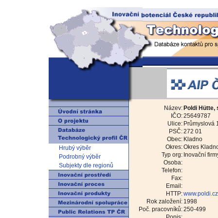
Název:
Poldi Hütte, s
IČO:
25649787
Ulice:
Průmyslová 
PSČ:
272 01
Obec:
Kladno
Okres:
Okres Kladn
Hrubý výběr
Typ org:
Inovační firm
Podrobný výběr
Osoba:
Subjekty dle regionů
Telefon:
Fax:
Email:
HTTP:
www.poldi.cz
Rok založení:
1998
Poč. pracovníků:
250-499
Popis: