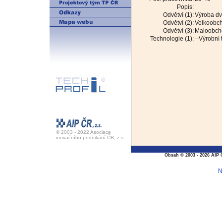
Popis:
Odvětví (1):
Výroba dv
Odvětví (2):
Velkoobch
Odvětví (3):
Maloobcho
Technologie (1):
--Výrobní
© 2003 - 2022 Asociace
inovačního podnikání ČR, z.s.
Obsah © 2003 - 2026 AIP 
N