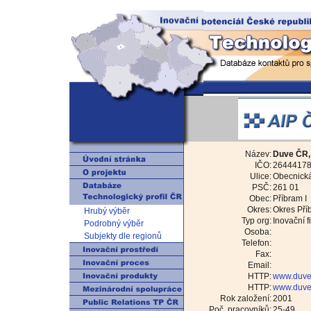
Název:
Duve ČR, 
IČO:
2644417
Ulice:
Obecnická
PSČ:
261 01
Obec:
Příbram I
Okres:
Okres Pří
Hrubý výběr
Typ org:
Inovační f
Podrobný výběr
Osoba:
Subjekty dle regionů
Telefon:
Fax:
Email:
HTTP:
www.duve-
HTTP:
www.duve
Rok založení:
2001
Poč. pracovníků:
25-49