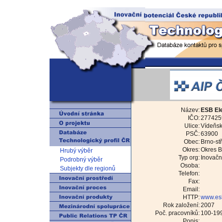
Název:
ESB Ele
IČO:
277425
Ulice:
Vídeňsk
PSČ:
63900
Obec:
Brno-stř
Okres:
Okres B
Hrubý výběr
Typ org:
Inovační
Podrobný výběr
Osoba:
Subjekty dle regionů
Telefon:
Fax:
Email:
HTTP:
www.es
Rok založení:
2007
Poč. pracovníků:
100-19
Popis: