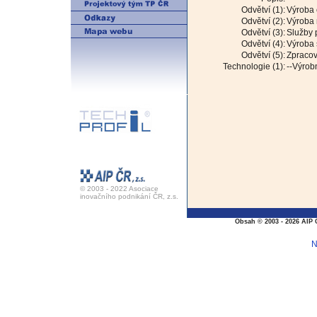
Odvětví (1):
Výroba 
Odvětví (2):
Výroba r
Odvětví (3):
Služby 
Odvětví (4):
Výroba s
Odvětví (5):
Zpracová
Technologie (1):
--Výrob
© 2003 - 2022 Asociace
inovačního podnikání ČR, z.s.
Obsah © 2003 - 2026 AIP 
N