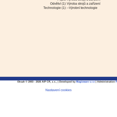
Odvětví (1):
Výroba strojů a zařízení
Technologie (1):
--Výrobní technologie
Obsah © 2003 - 2026 AIP CR, z.s., | Developed by
Magicware s.r.o
| Administration
Nastavení cookies