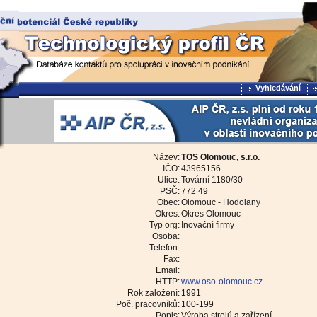
Vyhledávání
Název:
TOS Olomouc, s.r.o.
IČO:
43965156
Ulice:
Tovární 1180/30
PSČ:
772 49
Obec:
Olomouc - Hodolany
Okres:
Okres Olomouc
Typ org:
Inovační firmy
Osoba:
Telefon:
Fax:
Email:
HTTP:
www.oso-olomouc.cz
Rok založení:
1991
Poč. pracovníků:
100-199
Popis:
Výroba strojů a zařízení