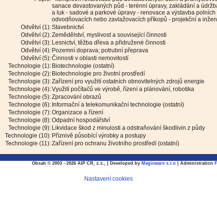
sanace devastovaných půd - terénní úpravy, zakládání a údržb
a luk - sadové a parkové úpravy - renovace a výstavba polních 
odvodňovacích nebo zavlažovacích příkopů - projekční a inže
Odvětví (1):
Stavebnictví
Odvětví (2):
Zemědělství, myslivost a související činnosti
Odvětví (3):
Lesnictví, těžba dřeva a přidružené činnosti
Odvětví (4):
Pozemní doprava; potrubní přeprava
Odvětví (5):
Činnosti v oblasti nemovitostí
Technologie (1):
Biotechnologie (ostatní)
Technologie (2):
Biotechnologie pro životní prostředí
Technologie (3):
Zařízení pro využití ostatních obnovitelných zdrojů energie
Technologie (4):
Využití počítačů ve výrobě, řízení a plánování, robotika
Technologie (5):
Zpracování obrazů
Technologie (6):
Informační a telekomunikační technologie (ostatní)
Technologie (7):
Organizace a řízení
Technologie (8):
Odpadní hospodářství
Technologie (9):
Likvidace škod z minulosti a odstraňování škodlivin z půdy
Technologie (10):
Příznivě působící výrobky a postupy
Technologie (11):
Zařízení pro ochranu životního prostředí (ostatní)
Obsah © 2003 - 2026 AIP CR, z.s., | Developed by
Magicware s.r.o
| Administration
Nastavení cookies