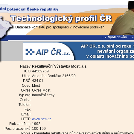
Vyhledávání
Název:
Rekultivační Výstavba Most, a.s.
IČO:
44569769
Ulice:
Antonína Dvořáka 2165/20
PSČ:
434 01
Obec:
Most
Okres:
Okres Most
Typ org:
Inovační firmy
Osoba:
Telefon:
Fax:
Email:
HTTP:
www.rvm.cz
Rok založení:
1992
Poč. pracovníků:
100-199
Popis:
- kompletní rekultivace půd devastovaných důlní a průmyslovou 