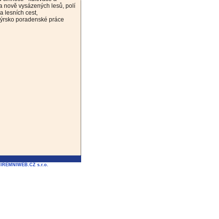
a nově vysázených lesů, polí
a lesních cest,
nýrsko poradenské práce
FIREMNIWEB.CZ s.r.o.