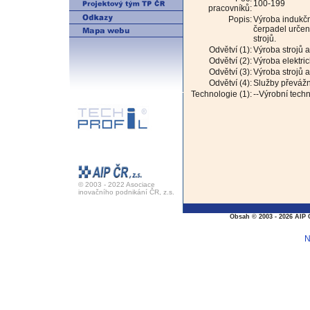
100-199
pracovníků:
Popis:
Výroba indukčn
čerpadel určen
strojů.
Odvětví (1):
Výroba strojů a
Odvětví (2):
Výroba elektric
Odvětví (3):
Výroba strojů a
Odvětví (4):
Služby převážn
Technologie (1):
--Výrobní tech
© 2003 - 2022 Asociace
inovačního podnikání ČR, z.s.
Obsah © 2003 - 2026 AIP 
N