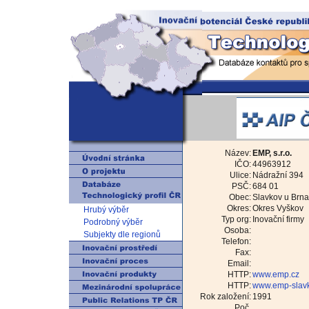
Název:
EMP, s.r.o.
IČO:
44963912
Ulice:
Nádražní 394
PSČ:
684 01
Obec:
Slavkov u Brna
Okres:
Okres Vyškov
Hrubý výběr
Typ org:
Inovační firmy
Podrobný výběr
Osoba:
Subjekty dle regionů
Telefon:
Fax:
Email:
HTTP:
www.emp.cz
HTTP:
www.emp-slavk
Rok založení:
1991
Poč.