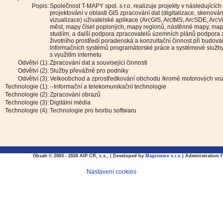
Popis:
Společnost T-MAPY spol. s r.o. realizuje projekty v následujících
projektování v oblasti GIS zpracování dat (digitalizace, skenován
vizualizace) uživatelské aplikace (ArcGIS, ArcIMS, ArcSDE, Arc
měst, mapy čísel popisných, mapy regionů, nástěnné mapy, ma
studiím, a další podpora zpracovatelů územních plánů podpora zp
životního prostředí poradenská a konzultační činnost při budová
informačních systémů programátorské práce a systémové služby
s využitím internetu
Odvětví (1):
Zpracování dat a související činnosti
Odvětví (2):
Služby převážně pro podniky
Odvětví (3):
Velkoobchod a zprostředkování obchodu /kromě motorových voz
Technologie (1):
--Informační a telekomunikační technologie
Technologie (2):
Zpracování obrazů
Technologie (3):
Digitální média
Technologie (4):
Technologie pro tvorbu softwaru
Obsah © 2003 - 2026 AIP CR, z.s., | Developed by
Magicware s.r.o
| Administration
Nastavení cookies