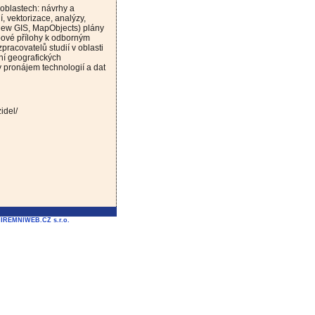
 oblastech: návrhy a
í, vektorizace, analýzy,
View GIS, MapObjects) plány
pové přílohy k odborným
racovatelů studií v oblasti
ní geografických
 pronájem technologií a dat
idel/
FIREMNIWEB.CZ s.r.o.