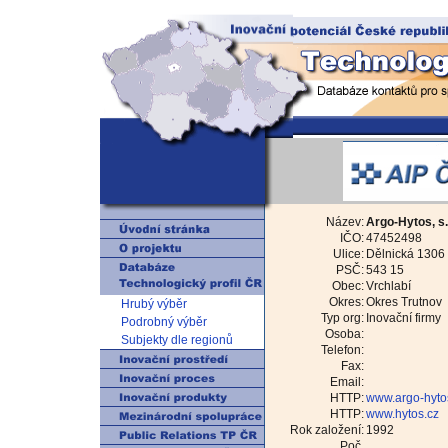
Název:
Argo-Hytos, s.
IČO:
47452498
Ulice:
Dělnická 1306
PSČ:
543 15
Obec:
Vrchlabí
Okres:
Okres Trutnov
Hrubý výběr
Typ org:
Inovační firmy
Podrobný výběr
Osoba:
Subjekty dle regionů
Telefon:
Fax:
Email:
HTTP:
www.argo-hyto
HTTP:
www.hytos.cz
Rok založení:
1992
Poč.