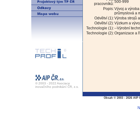
500-999
pracovníků:
Popis:
Vývoj a výroba
průmyslová a m
Odvětví (1):
Výroba strojů a
Odvětví (2):
Výzkum a vývo
Technologie (1):
--Výrobní tech
Technologie (2):
Organizace a ř
© 2003 - 2022 Asociace
inovačního podnikání ČR, z.s.
Obsah © 2003 - 2026 AIP 
N