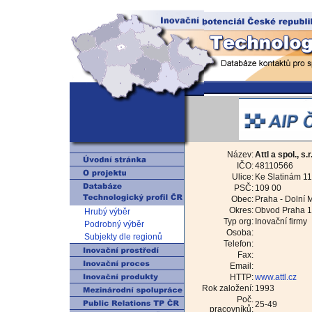
Název:
Attl a spol., s
IČO:
48110566
Ulice:
Ke Slatinám 1
PSČ:
109 00
Obec:
Praha - Dolní
Okres:
Obvod Praha 
Hrubý výběr
Typ org:
Inovační firmy
Podrobný výběr
Osoba:
Subjekty dle regionů
Telefon:
Fax:
Email:
HTTP:
www.attl.cz
Rok založení:
1993
Poč.
25-49
pracovníků: