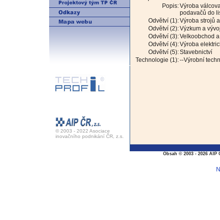
Popis:
Výroba válcova
podavačů do li
Odvětví (1):
Výroba strojů a
Odvětví (2):
Výzkum a vývo
Odvětví (3):
Velkoobchod a 
Odvětví (4):
Výroba elektric
Odvětví (5):
Stavebnictví
Technologie (1):
--Výrobní tech
© 2003 - 2022 Asociace
inovačního podnikání ČR, z.s.
Obsah © 2003 - 2026 AIP 
N