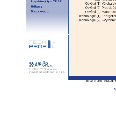
Odvětví (1):
Výroba ele
Odvětví (2):
Prodej, ú
Odvětví (3):
Maloobcho
Technologie (1):
Energetic
Technologie (2):
--Výrobní
© 2003 - 2022 Asociace
inovačního podnikání ČR, z.s.
Obsah © 2003 - 2026 AIP 
N