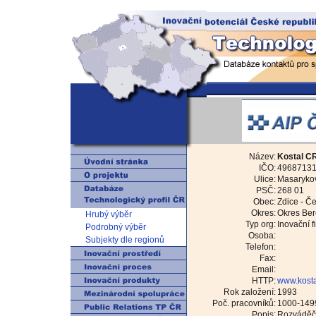
Název:
Kostal CR,
IČO:
4968713
Ulice:
Masaryko
PSČ:
268 01
Obec:
Zdice - Če
Okres:
Okres Be
Hrubý výběr
Typ org:
Inovační f
Podrobný výběr
Osoba:
Subjekty dle regionů
Telefon:
Fax:
Email:
HTTP:
www.kosta
Rok založení:
1993
Poč. pracovníků:
1000-149
Popis:
Rozváděče