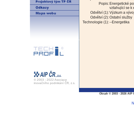
Popis:
Energetické po
vztahující se k
Odvětví (1):
Výzkum a vývo
Odvětví (2):
Ostatní služby
Technologie (1):
--Energetika
© 2003 - 2022 Asociace
inovačního podnikání ČR, z.s.
Obsah © 2003 - 2026 AIP 
N