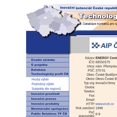
Název:
ENERGY Cent
IČO:
68550375
Ulice:
nám. Přemysla 
PSČ:
370 01
Obec:
České Budějov
Okres:
Okres České B
Hrubý výběr
Typ org:
Inovační firmy
Podrobný výběr
Osoba:
Subjekty dle regionů
Telefon:
Fax:
Email:
HTTP:
www.eccb.cz
Rok založení:
1998
Poč.
6-9
pracovníků: