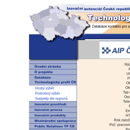
Náz
Ul
P
Ob
Ok
Hrubý výběr
Typ 
Podrobný výběr
Oso
Subjekty dle regionů
Tele
Em
HT
Rok založ
Poč. pracovn
Po