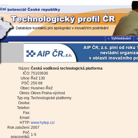
Vyhledávání
Název:
Česká vodíková technologická platforma
IČO:
75103630
Ulice:
Řež 130
PSČ:
250 68
Obec:
Husinec-Řež
Okres:
Okres Praha-východ
Typ org:
Technologické platformy
Osoba:
Telefon:
Fax:
Email:
HTTP:
www.hytep.cz/
Rok založení:
2007
Poč.
1-5
pracovníků: