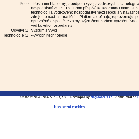
Popis:
_Posláním Platformy je podpora vývoje vodíkových technologií
hospodářství v ČR. _Platforma přispívá ke koordinaci aktivit sub
technologií a vodíkového hospodářství mezi sebou a v návaznos
zdroje domácí i zahraniční. _Platforma definuje, reprezentuje, p
oprávněné a společné zájmy svých členů s cílem vytváření vhod
vodíkového hospodářství.
Odvětví (1):
Výzkum a vývoj
Technologie (1):
--Výrobní technologie
Obsah © 2003 - 2026 AIP CR, z.s., | Developed by
Magicware s.r.o
| Administration
Nastavení cookies