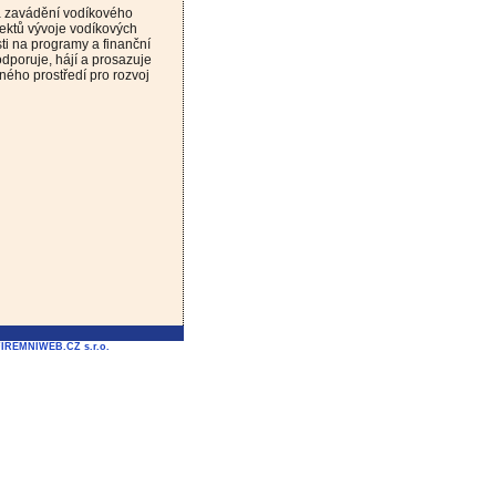
 a zavádění vodíkového
jektů vývoje vodíkových
ti na programy a finanční
odporuje, hájí a prosazuje
ného prostředí pro rozvoj
FIREMNIWEB.CZ s.r.o.