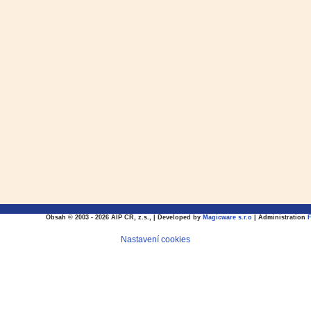
Obsah © 2003 - 2026 AIP CR, z.s., | Developed by
Magicware s.r.o
| Administration
Nastavení cookies