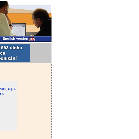
English version
ní, o.p.s.
.s.