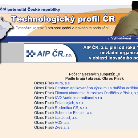
Vyhledávání
Počet nalezených subjektů: 10
Podle krajů / okresů: Okres Písek
Okres Písek
Aura, a.s.
Okres Písek
Centrum aplikovaného výzkumu a dalšího vzdělává
Okres Písek
Filmová akademie Miroslava Ondříčka v Písku, o.p
Okres Písek
KV2 Audio International s.r.o.
Okres Písek
Polanských, s.r.o.
Okres Písek
Rodentica CS, s.r.o.
Okres Písek
Schneider Electric, a.s.
Okres Písek
tcp cloud, a.s.
Okres Písek
VOS, a.s.
Okres Písek
Zvvz a. s.