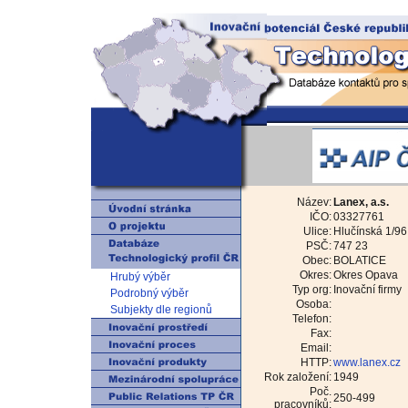
Název:
Lanex, a.s.
IČO:
03327761
Ulice:
Hlučínská 1/96
PSČ:
747 23
Obec:
BOLATICE
Okres:
Okres Opava
Hrubý výběr
Typ org:
Inovační firmy
Podrobný výběr
Osoba:
Subjekty dle regionů
Telefon:
Fax:
Email:
HTTP:
www.lanex.cz
Rok založení:
1949
Poč.
250-499
pracovníků: