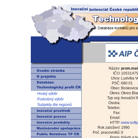
Název:
prom.mat
IČO:
1053147
Ulice:
Ludvíka V
PSČ:
680 01
Obec:
Boskovic
Okres:
Okres Bla
Hrubý výběr
Typ org:
Inovační f
Podrobný výběr
Osoba:
Subjekty dle regionů
Telefon:
Fax:
Email:
HTTP:
www.softp
Rok založení:
1990
Poč. pracovníků:
0
Popis:
Návrh a tv