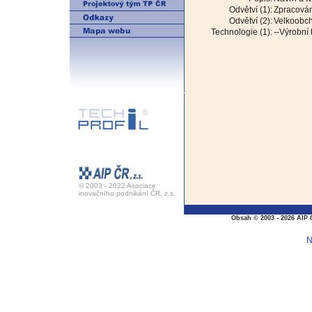
Odvětví (1):
Zpracování
Odvětví (2):
Velkoobch
Technologie (1):
--Výrobní
© 2003 - 2022 Asociace
inovačního podnikání ČR, z.s.
Obsah © 2003 - 2026 AIP 
N