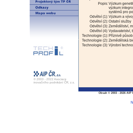
Popis:
Výzkum genetik
výzkum integrov
systémů pro po
Odvětví (1):
Výzkum a vývo
Odvětví (2):
Ostatní služby
Odvětví (3):
Zemědělství, my
Odvětví (4):
Vydavatelství,
Technologie (1):
Příznivě působ
Technologie (2):
Zemědělská bi
Technologie (3):
Výrobní techno
© 2003 - 2022 Asociace
inovačního podnikání ČR, z.s.
Obsah © 2003 - 2026 AIP 
N