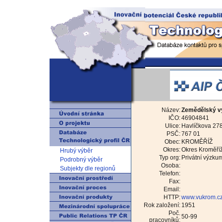
Název:
Zemědělský vý
IČO:
46904841
Ulice:
Havlíčkova 27
PSČ:
767 01
Obec:
KROMĚŘÍŽ
Okres:
Okres Kroměří
Hrubý výběr
Typ org:
Privátní výzku
Podrobný výběr
Osoba:
Subjekty dle regionů
Telefon:
Fax:
Email:
HTTP:
www.vukrom.c
Rok založení:
1951
Poč.
50-99
pracovníků: