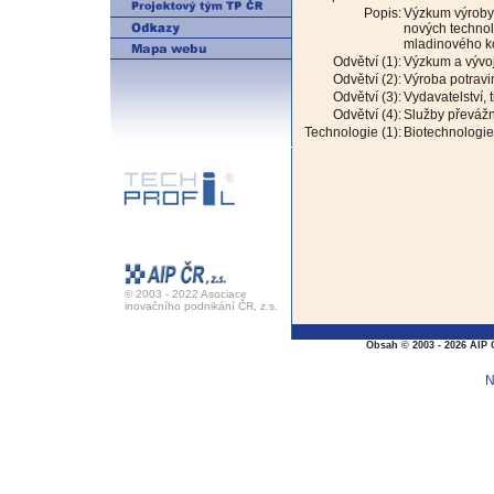
Popis:
Výzkum výroby 
nových technol
mladinového k
Odvětví (1):
Výzkum a vývo
Odvětví (2):
Výroba potravi
Odvětví (3):
Vydavatelství,
Odvětví (4):
Služby převážn
Technologie (1):
Biotechnologie 
© 2003 - 2022 Asociace
inovačního podnikání ČR, z.s.
Obsah © 2003 - 2026 AIP 
N