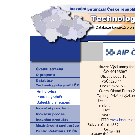
Název:
Výzkumný ústa
IČO:
60193697
Ulice:
Lípová 15
PSČ:
120 44
Obec:
PRAHA 2
Okres:
Obvod Praha 2
Hrubý výběr
Typ org:
Privátní výzku
Podrobný výběr
Osoba:
Subjekty dle regionů
Telefon:
Fax:
Email:
HTTP:
www.beerresea
Rok založení:
1887
Poč.
50-99
pracovníků: