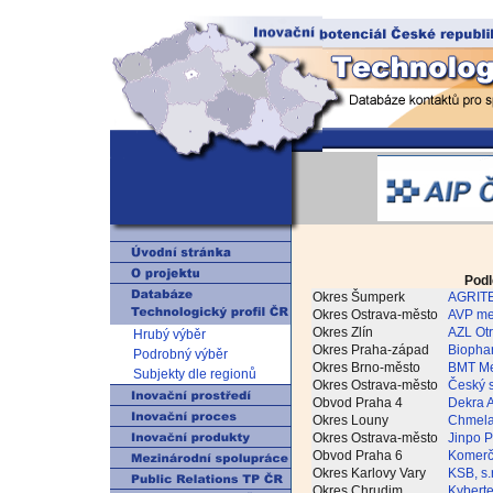
Podl
Okres Šumperk
AGRITEC
Okres Ostrava-město
AVP meta
Okres Zlín
AZL Otro
Hrubý výběr
Okres Praha-západ
Biophar
Podrobný výběr
Okres Brno-město
BMT Med
Subjekty dle regionů
Okres Ostrava-město
Český s
Obvod Praha 4
Dekra A
Okres Louny
Chmelařs
Okres Ostrava-město
Jinpo Pl
Obvod Praha 6
Komerčn
Okres Karlovy Vary
KSB, s.r
Okres Chrudim
Kybertec