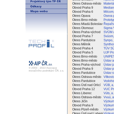
Okres Ostrava-město
Materiá
Obvod Praha 9
Median, 
Obvod Praha 6
Milcom,
Okres Opava
Oseva p
Okres Brno-město
Prototy
Okres Mladá Boleslav
Řepařský
Okres Olomouc
Sigma V
Okres Praha-východ
SVÚM a.
Obvod Praha 7
Svúom, 
Okres Pardubice
Synpo, 
Okres Mělník
Synthos
Obvod Praha 4
TÜV SÜD
Obvod Praha 5
UJP Pra
Okres Brno-město
UNIPET
Okres Brno-město
Ústav a
Okres Praha-východ
Ústav j
© 2003 - 2022 Asociace
Obvod Praha 9
Ústav pr
inovačního podnikání ČR, z.s.
Okres Pardubice
Ústav s
Okres Ostrava-město
Vítkovi
Okres Pardubice
Vodohos
Okres Ústí nad Orlicí
VÚB, a.
Obvod Praha 12
VUC Pra
Okres Liberec
Vúts, a.
Okres Ostrava-město
Vvuú, a
Okres Jičín
Výzkumn
Obvod Praha 9
Výzkumn
Okres Plzeň-město
Výzkumn
Okres Ústí nad Labem
Výzkumn