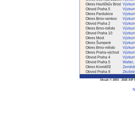
Okres Havlíčkův Brod
Výzkumn
Obvod Praha 5
Výzkumn
Okres Pardubice
Výzkumn
Okres Brno-venkov
Výzkumn
Obvod Praha 2
Výzkumn
Okres Brno-město
Výzkumn
Obvod Praha 10
Výzkumn
Okres Most
Výzkumn
Okres Šumperk
Výzkumn
Okres Brno-město
Výzkumn
Okres Praha-východ
Výzkumn
Obvod Praha 4
Výzkumn
Obvod Praha 5
Walter, 
Okres Kroměříž
Zeměděl
Obvod Praha 9
Zkušebni
Obsah © 2003 - 2026 AIP 
N